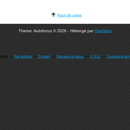
Haut de page
Theme: Autofocus © 2026 - Hébergé par
Overblog
erblog
Top articles
Contact
Signaler un abus
C.G.U.
Cookies et do