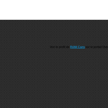
Voir le profil de
RéMi Cans
sur le portail Ov